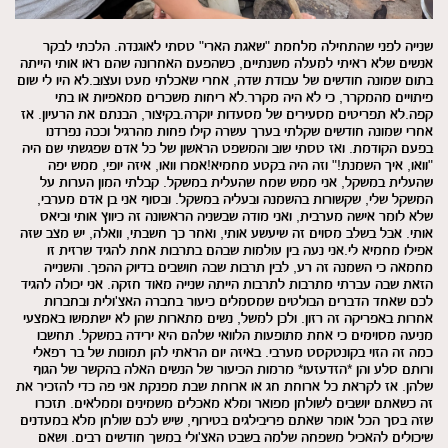
שנייה לפני שהתחילה מלחמת "שאגת הארי" טסתי לאוגנדה. הלכתי לבקר
אנשים שלא ראיתי למעלה משנתיים, כשהפעם האחרונה שהם ראו אותי הייתה
בתום שמונה חודשים של עבודת שדה, אחרי שאכלתי מעט ועצוב.לא היו לי שום
פיתויים מהמקרר, כי לא היה מקרר.לא ריחות משכרים ממאפיות או בתי
קפה.לא תפריטים מסעירים של מסעדות יוקרה.בקיצור, הבנתם את הרעיון. אז
אחרי שמונה חודשים שקלתי בערך עשרה קילו פחות מהרגיל וככה נפרדנו
בפעם הקודמת. ואז טסתי שוב והמשפט הראשון של כל אדם שפגשתי שם היה
"וואו, איך השמנת!" וזה היה בקטע מחמיא!אמרו וואו, איזה יופי, ממש יפה
שהעלית במשקל, אני ממש שמח שהעלית במשקל. קבלתי המון הערות על
המשקל שלי, שקשורות בהשמנה ובעליה במשקל. ובסוף אני בן אדם מערבי,
שלא לומר אישה מערבית, ואני מודה שבשניה הראשונה זה כיווץ אותי וביאס
אותי. אבל בשלב מסוים זה שיעשע אותי, ואחר כך חשבתי, וואלה, יש מצב שזה
אפילו מחמיא לי.אני נעה בין עולמות שבהם בתרבות אחת להגיד שרזית זו
מחמאה כי השמנה זה רע, לבין תרבות שבה חושבים בדיוק ההפך. והשנייה
הזאת שבה עברתי מתרבות לתרבות הייתה שנייה מאוד חזקה. אני יכולה להגיד
לכם שאחד הדברים הבולטים שמסמלים כיעור בחברה האצ'ולית ובחברות
אחרות באפריקה זה רזון. ולכן למשל, נשים מתארות שהן לא ישתמשו באמצעי
מניעה מסוימים כי אחת מתופעות הלוואי שלהם היא ירידה במשקל. תחשבו
כמה זה הזוי בקונטקסט מערבי. באיזה יום הראתי להן תמונות של בר רפאלי
ורותם סלע והן *הזדעזעו* מרמות הכיעור של הנשים האלה בהקשר של הגוף
שלהן. אז לקראת כל ארוחת חג או ארוחת שבת מפנקת אני פה כדי להזכיר את
זה כשאתם יושבים לשולחן מפואר ומלא מאכלים משמינים וממלאים. תזכרו
שזה בסך הכל אומר שאתם פריבילגים בטירוף, שיש לכם שולחן מלא במעדנים
שיכולים להאכיל משפחה שלמה בשבט האצ'ולי במשך חודשים רבים. ושאם